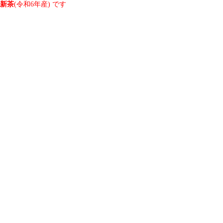
新茶
(令和6年産) です