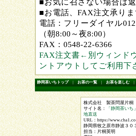
■お気に召さない場合は返
■お電話、FAX注文承り
電話：フリーダイヤル0120-0
（朝8:00～夜8:00）
FAX：0548-22-6366
FAX注文書←別ウィンド
ントアウトしてご利用下
静岡茶いちトップ
|
お茶の一覧
|
お茶を楽しむ
株式会社 製茶問屋片桐
サイト名：
「静岡茶いち」
地直送
URL：https://www.cha1.co.
静岡県牧之原市静波３０
担当：片桐英明