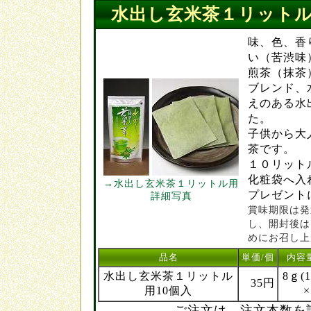
水出し玄米茶１リット
味、色、香
い（苦渋味
煎茶（抹茶
ブレンド、
えのある水
た。
子供から大
茶です。
１０リット
化粧袋へ入
→水出し玄米茶１リットル用
プレゼント
詳細写真
賞味期限は発
し、開封後は
めにお召し上
品名
単価/個
内容
水出し玄米茶１リットル
8ｇ(
35円
用10個入
ご注文は、注文本数を