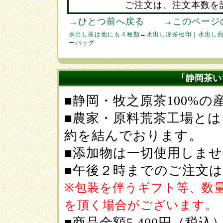
ご注文は、注文本数を
→ひとつ前へ戻る
→このページ
水出し茶は他にも４種類
→
水出し冷茶松印
｜
水出し
ーバッグ
「静岡茶い
■静岡・牧之原茶100%の
■農家・原料荒茶工場と
約を結んでおります。
■添加物は一切使用しま
■午後２時までのご注文は
※包装を伴うギフト等、数
を頂く場合がございます。
■商品金額5,400円（税込