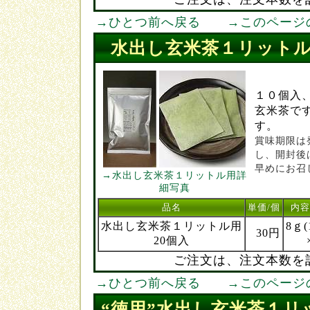
→ひとつ前へ戻る
→このページ
水出し玄米茶１リット
１０個入
玄米茶で
す。
賞味期限は
し、開封後
早めにお召
→水出し玄米茶１リットル用詳
細写真
品名
単価/個
内容
水出し玄米茶１リットル用
8ｇ(
30円
20個入
ご注文は、注文本数を
→ひとつ前へ戻る
→このページ
“徳用”水出し玄米茶１リ