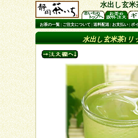
水出し玄米茶
お茶の一覧
|
ご注文について
|
送料配送
|
お支払い
|
ポ
水出し玄米茶1リ