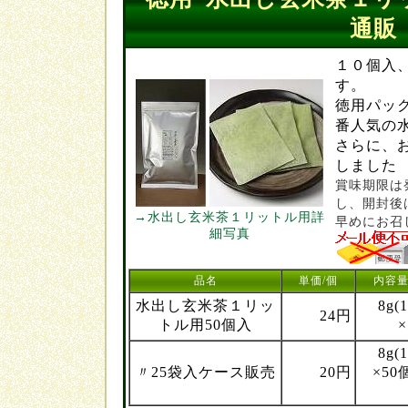
通販
１０個入
す。
徳用パッ
番人気の
さらに、
しました
賞味期限は
し、開封後
→水出し玄米茶１リットル用詳
早めにお召
細写真
品名
単価/個
内容量
水出し玄米茶１リッ
8g(
24円
トル用50個入
8g(
〃25袋入ケース販売
20円
×50